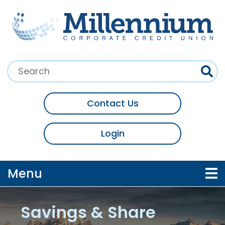
Skip to main content
Search:
Contact Us
Login
Toggle navigation
Menu
Savings & Share